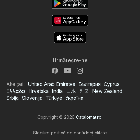
Urmăreşte-ne
Alte țări:
United Arab Emirates
България
Cyprus
Ελλάδα
Hrvatska
India
日本
한국
New Zealand
Srbija
Slovenija
Türkiye
Україна
Copyright © 2026
Catalomat.ro
.
Stabilire politică de confidenţialitate