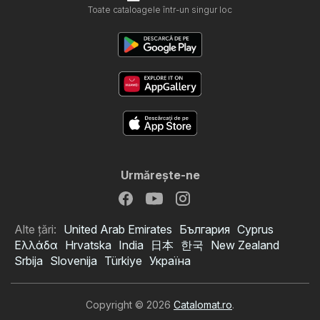
Toate cataloagele într-un singur loc
Urmăreşte-ne
Alte țări:
United Arab Emirates
България
Cyprus
Ελλάδα
Hrvatska
India
日本
한국
New Zealand
Srbija
Slovenija
Türkiye
Україна
Copyright © 2026
Catalomat.ro
.