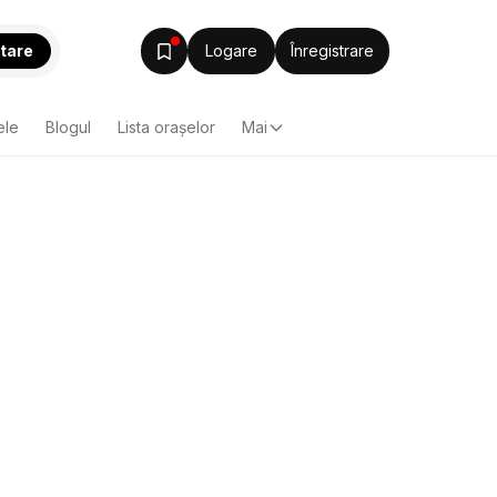
tare
Logare
Înregistrare
ele
Blogul
Lista oraşelor
Mai