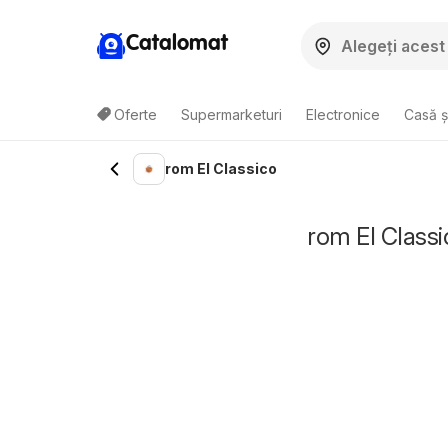
Catalomat
Oferte
Supermarketuri
Electronice
Casă ș
rom El Classico
rom El Classi