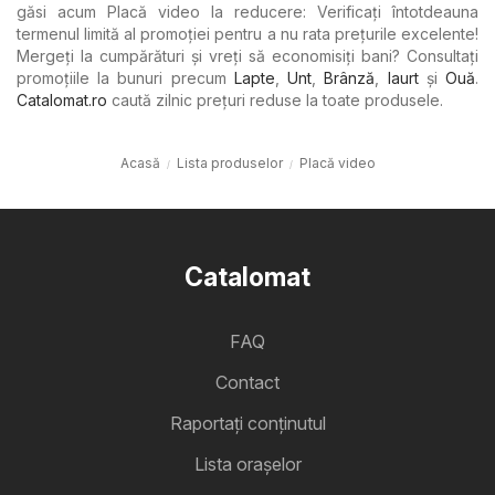
găsi acum Placă video la reducere: Verificați întotdeauna
termenul limită al promoției pentru a nu rata prețurile excelente!
Mergeți la cumpărături și vreți să economisiți bani? Consultați
promoțiile la bunuri precum
Lapte
,
Unt
,
Brânză
,
Iaurt
şi
Ouă
.
Catalomat.ro
caută zilnic prețuri reduse la toate produsele.
Acasă
Lista produselor
Placă video
Catalomat
FAQ
Contact
Raportați conținutul
Lista oraşelor