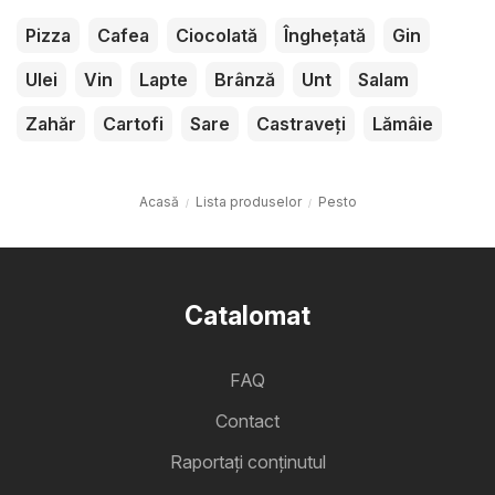
Pizza
Cafea
Ciocolată
Înghețată
Gin
Ulei
Vin
Lapte
Brânză
Unt
Salam
Zahăr
Cartofi
Sare
Castraveți
Lămâie
Acasă
Lista produselor
Pesto
Catalomat
FAQ
Contact
Raportați conținutul