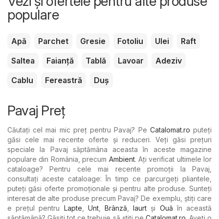
Vezi și ofertele pentru alte produse
populare
Apă
Parchet
Gresie
Fotoliu
Ulei
Raft
Saltea
Faianță
Tablă
Lavoar
Adeziv
Cablu
Fereastră
Duș
Pavaj Preț
Căutați cel mai mic preț pentru Pavaj? Pe
Catalomat.ro
puteți
găsi cele mai recente oferte și reduceri. Veți găsi prețuri
speciale la Pavaj săptămâna aceasta în aceste magazine
populare din România, precum
Ambient
. Ați verificat ultimele lor
cataloage? Pentru cele mai recente promoții la Pavaj,
consultați aceste cataloage: În timp ce parcurgeți pliantele,
puteți găsi oferte promoționale și pentru alte produse. Sunteți
interesat de alte produse precum Pavaj? De exemplu, știți care
e prețul pentru
Lapte
,
Unt
,
Brânză
,
Iaurt
şi
Ouă
în această
săptămână? Găsiți tot ce trebuie să știți pe
Catalomat.ro
. Aveți o