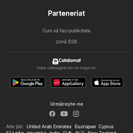
Parteneriat
Cum să faci publicitate
zonă B2B
Catalomat
Toate cataloagele într-un singur loc
Urmăreşte-ne
Alte țări:
United Arab Emirates
България
Cyprus