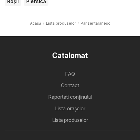
Roșii
Piersică
Acasă
Lista produselor
Parizer taranesc
Catalomat
FAQ
Contact
Raportați conținutul
Lista oraşelor
Lista produselor