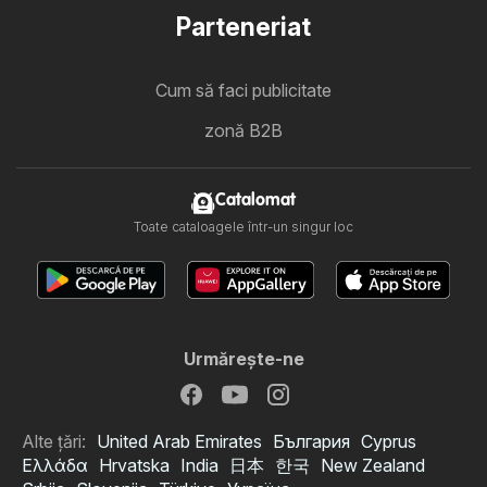
Parteneriat
Cum să faci publicitate
zonă B2B
Catalomat
Toate cataloagele într-un singur loc
Urmăreşte-ne
Alte țări:
United Arab Emirates
България
Cyprus
Ελλάδα
Hrvatska
India
日本
한국
New Zealand