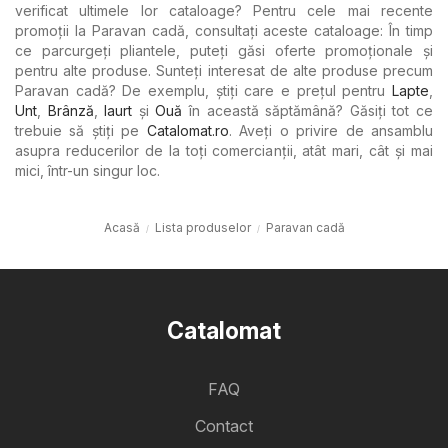
verificat ultimele lor cataloage? Pentru cele mai recente
promoții la Paravan cadă, consultați aceste cataloage: În timp
ce parcurgeți pliantele, puteți găsi oferte promoționale și
pentru alte produse. Sunteți interesat de alte produse precum
Paravan cadă? De exemplu, știți care e prețul pentru
Lapte
,
Unt
,
Brânză
,
Iaurt
şi
Ouă
în această săptămână? Găsiți tot ce
trebuie să știți pe
Catalomat.ro
. Aveți o privire de ansamblu
asupra reducerilor de la toți comercianții, atât mari, cât și mai
mici, într-un singur loc.
Acasă
Lista produselor
Paravan cadă
Catalomat
FAQ
Contact