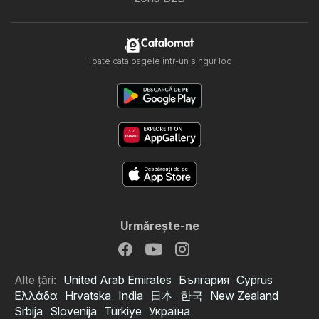
Catalomat
Toate cataloagele într-un singur loc
Urmăreşte-ne
Alte țări:
United Arab Emirates
България
Cyprus
Ελλάδα
Hrvatska
India
日本
한국
New Zealand
Srbija
Slovenija
Türkiye
Україна