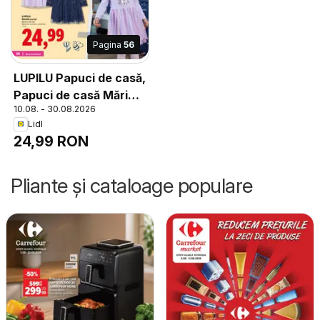
Pagina
56
LUPILU Papuci de casă,
Papuci de casă Mărimi:
10.08. - 30.08.2026
22-27 1 per.
Lidl
24,99 RON
Pliante și cataloage populare