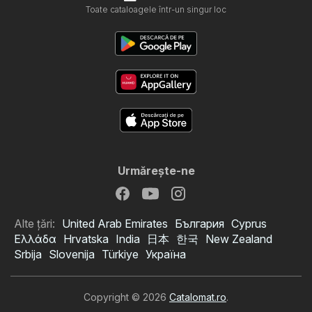
Toate cataloagele într-un singur loc
Urmăreşte-ne
Alte țări:
United Arab Emirates
България
Cyprus
Ελλάδα
Hrvatska
India
日本
한국
New Zealand
Srbija
Slovenija
Türkiye
Україна
Copyright © 2026
Catalomat.ro
.