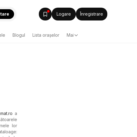
tare
Logare
Înregistrare
ele
Blogul
Lista oraşelor
Mai
omat.ro
a
mătoarele
mele lor
taloage: