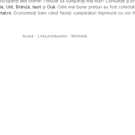
descoperiți alte oferte! Trebuie să cumpărați mai mult? Consultați și pr
te
,
Unt
,
Brânză
,
Iaurt
şi
Ouă
. Cele mai bune prețuri au fost colecta
mat.ro
. Economisiți bani când faceți cumpărături împreună cu noi î
Acasă
Lista produselor
Mochetă