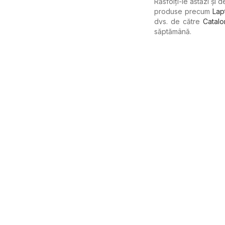
Răsfoiți-le astăzi și 
produse precum
Lap
dvs. de către
Catalo
săptămână.