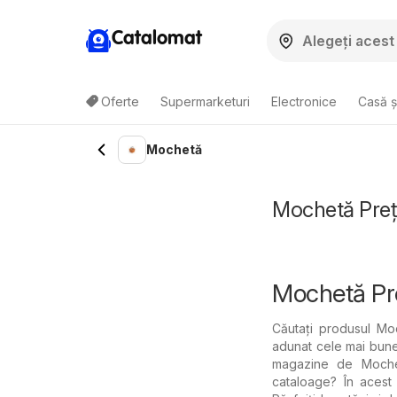
Catalomat
Oferte
Supermarketuri
Electronice
Casă ș
Mochetă
Mochetă Preț 
Mochetă Pr
Căutați produsul Moc
adunat cele mai bune
magazine de Mochetă
cataloage? În acest