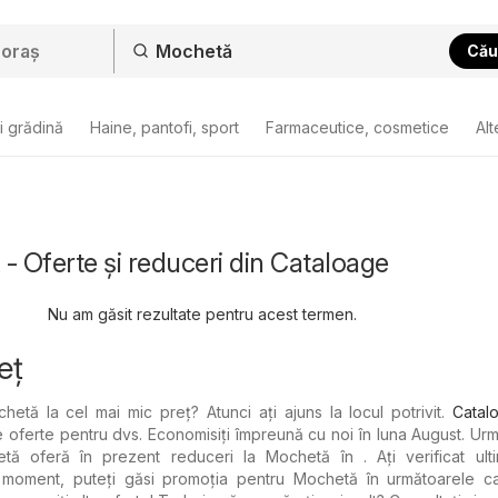
Cău
i grădină
Haine, pantofi, sport
Farmaceutice, cosmetice
Alt
- Oferte și reduceri din Cataloage
Nu am găsit rezultate pentru acest termen.
eț
hetă la cel mai mic preț? Atunci ați ajuns la locul potrivit.
Catal
 oferte pentru dvs. Economisiți împreună cu noi în luna August. Ur
 oferă în prezent reduceri la Mochetă în . Ați verificat ulti
 moment, puteți găsi promoția pentru Mochetă în următoarele ca