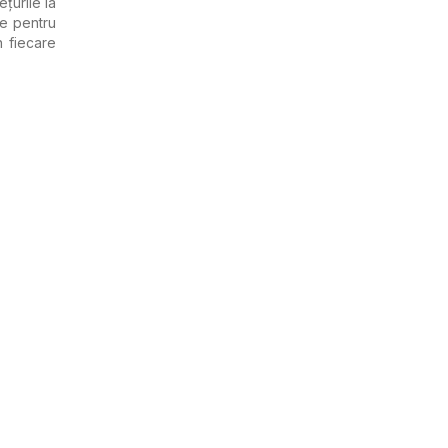
ețurile la
te pentru
n fiecare