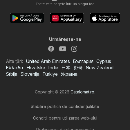
Toate cataloagele într-un singur loc
Urmăreşte-ne
Alte țări:
United Arab Emirates
България
Cyprus
Ελλάδα
Hrvatska
India
日本
한국
New Zealand
Srbija
Slovenija
Türkiye
Україна
Copyright © 2026
Catalomat.ro
.
Stabilire politică de confidenţialitate
Condiţii pentru utilizarea web-ului
Prelucrarea datelor personale