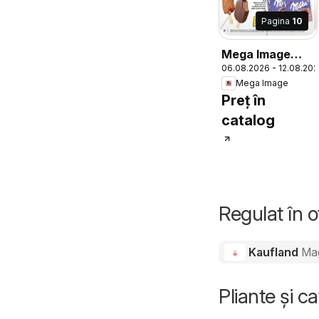
Pagina
10
Mega Image
06.08.2026 - 12.08.20
Catalog
Mega Image
Preț în
catalog
Regulat în 
Kaufland
Ma
Pliante și c