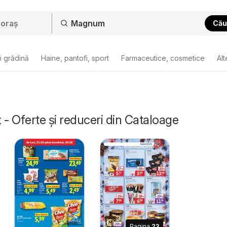
Cău
i grădină
Haine, pantofi, sport
Farmaceutice, cosmetice
Alt
 Oferte și reduceri din Cataloage
Pagina
23