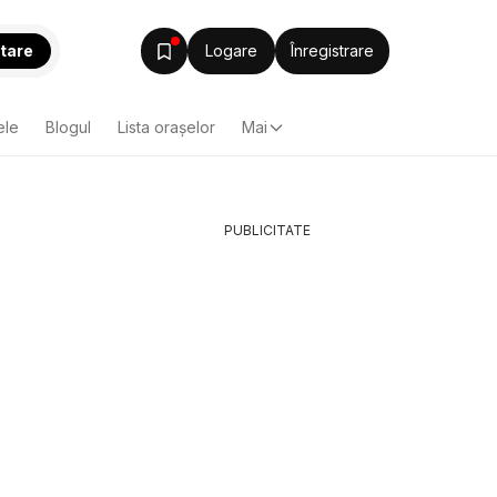
tare
Logare
Înregistrare
ele
Blogul
Lista oraşelor
Mai
PUBLICITATE