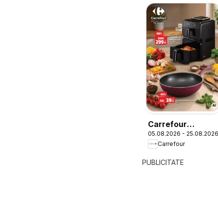
Carrefour
05.08.2026 - 25.08.202
Catalog Nonfood
Carrefour
PUBLICITATE