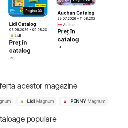
Pagina
33
Auchan Catalog
29.07.2026 - 11.08.2026
Lidl Catalog
Auchan
26
03.08.2026 - 09.08.2026
Preț în
Lidl
catalog
Preț în
catalog
oferta acestor magazine
gnum
Lidl
Magnum
PENNY
Magnum
ataloage populare