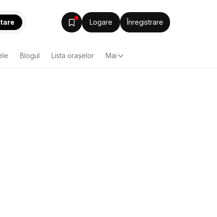
tare
Logare
Înregistrare
ele
Blogul
Lista oraşelor
Mai