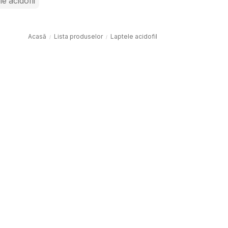
le acidofil
Acasă
Lista produselor
Laptele acidofil