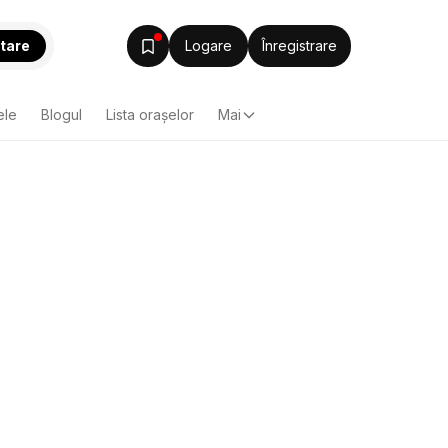
tare
Logare
Înregistrare
ele
Blogul
Lista oraşelor
Mai