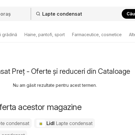
Cău
i grădină
Haine, pantofi, sport
Farmaceutice, cosmetice
Alt
at Preț - Oferte și reduceri din Cataloage
Nu am găsit rezultate pentru acest termen.
oferta acestor magazine
te condensat
Lidl
Lapte condensat