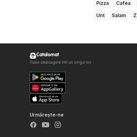
Pizza
Cafea
Unt
Salam
Z
Catalomat
Toate cataloagele într-un singur loc
Urmăreşte-ne