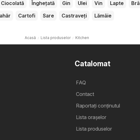
Ciocolată
Înghețată
Gin
Ulei
Vin
Lapte
Brâ
ahăr
Cartofi
Sare
Castraveți
Lămâie
Acasă
Lista produselor
Kitchen
Catalomat
FAQ
Contact
Raportați conținutul
Lista oraşelor
Lista produselor