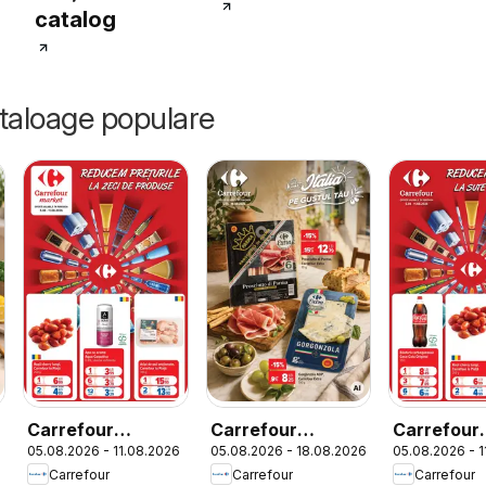
catalog
ataloage populare
Carrefour
Carrefour
Carrefour
6
05.08.2026 - 11.08.2026
05.08.2026 - 18.08.2026
05.08.2026 - 
Catalog Market
Catalog Special
Catalog
Carrefour
Carrefour
Carrefour
Italian week