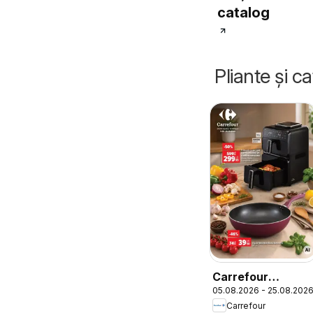
catalog
Pliante și c
Carrefour
05.08.2026 - 25.08.202
Catalog Nonfood
Carrefour