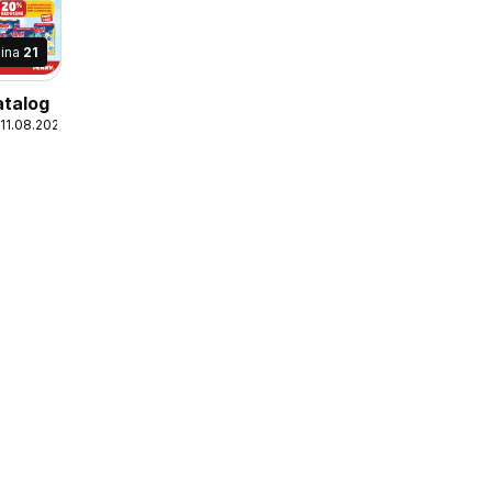
ina
21
talog
 11.08.2026