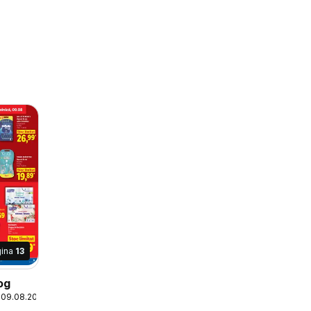
gina
13
og
 09.08.2026