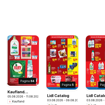
Pagina
64
Pagina
5
Pa
Kaufland
Lidl Catalog
Lidl Catal
05.08.2026 - 11.08.2026
Catalog
6
03.08.2026 - 09.08.2026
03.08.2026 -
Kaufland