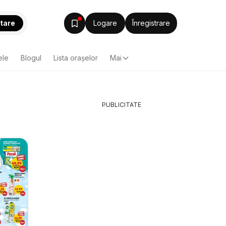
tare
Logare
Înregistrare
ele
Blogul
Lista oraşelor
Mai
PUBLICITATE