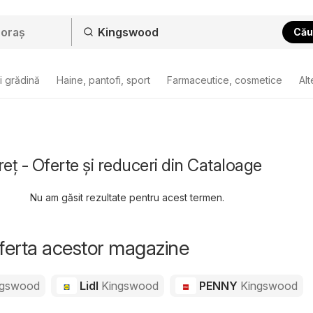
Cău
i grădină
Haine, pantofi, sport
Farmaceutice, cosmetice
Alt
ț - Oferte și reduceri din Cataloage
Nu am găsit rezultate pentru acest termen.
oferta acestor magazine
ngswood
Lidl
Kingswood
PENNY
Kingswood