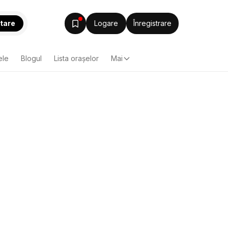
tare
Logare
Înregistrare
ele
Blogul
Lista oraşelor
Mai