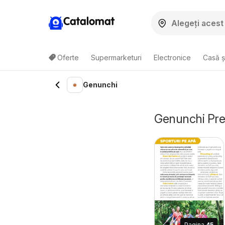
Catalomat
Oferte
Supermarketuri
Electronice
Casă ș
Genunchi
Genunchi Preț
Pagina
45