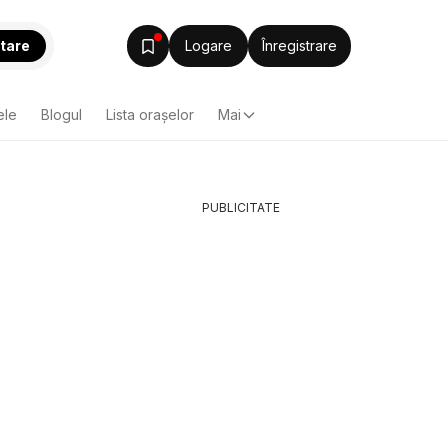
tare
Logare
Înregistrare
ele
Blogul
Lista oraşelor
Mai
PUBLICITATE