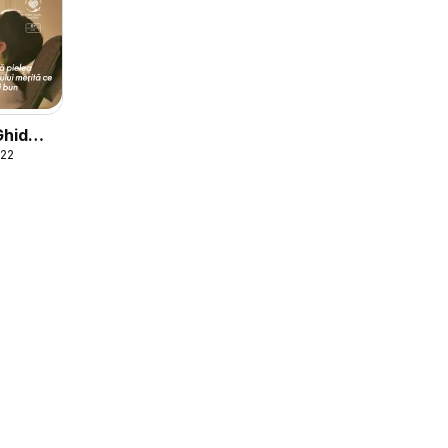
Ghid
022