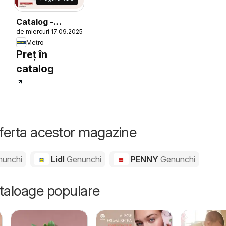
Catalog -
de miercuri 17.09.2025
Echipamente
6
Metro
Profesionale
Preț în
pentru HoReCa
catalog
oferta acestor magazine
nunchi
Lidl
Genunchi
PENNY
Genunchi
ataloage populare