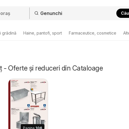
Cău
i grădină
Haine, pantofi, sport
Farmaceutice, cosmetice
Alt
 - Oferte și reduceri din Cataloage
Pagina
106