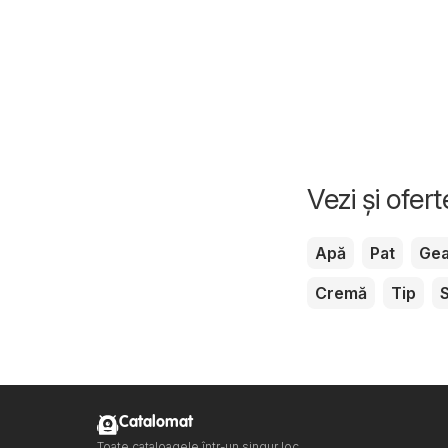
Vezi și ofer
Apă
Pat
Gea
Cremă
Tip
Catalomat
Toate cataloagele într-un singur loc