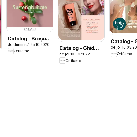
Catalog - Broșură
Catalog - 
de duminică 25.10.2020
Sustenabilitate
de joi 10.03.2
Catalog - Ghid
Baby O
Oriflame
Oriflame
de joi 10.03.2022
Oncolour
Oriflame