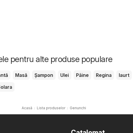
tele pentru alte produse populare
ntă
Masă
Șampon
Ulei
Pâine
Regina
Iaurt
Solara
Acasă
Lista produselor
Genunchi
Catalomat