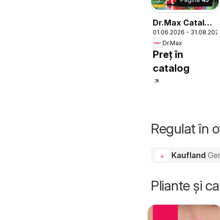
Dr.Max Catalog
01.06.2026 - 31.08.202
Sănătate
Dr.Max
Preț în
catalog
Regulat în 
Kaufland
Ge
Pliante și c