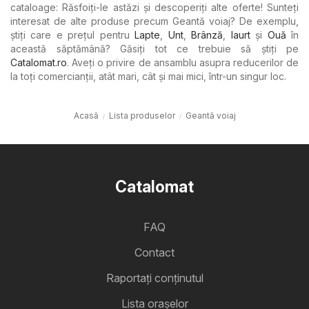
cataloage: Răsfoiți-le astăzi și descoperiți alte oferte! Sunteți
interesat de alte produse precum Geantă voiaj? De exemplu,
știți care e prețul pentru
Lapte
,
Unt
,
Brânză
,
Iaurt
şi
Ouă
în
această săptămână? Găsiți tot ce trebuie să știți pe
Catalomat.ro
. Aveți o privire de ansamblu asupra reducerilor de
la toți comercianții, atât mari, cât și mai mici, într-un singur loc.
Acasă
Lista produselor
Geantă voiaj
Catalomat
FAQ
Contact
Raportați conținutul
Lista oraşelor