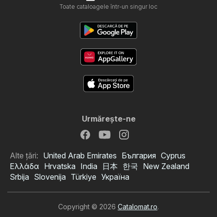
Toate cataloagele într-un singur loc
Urmăreşte-ne
Alte țări:
United Arab Emirates
България
Cyprus
Ελλάδα
Hrvatska
India
日本
한국
New Zealand
Srbija
Slovenija
Türkiye
Україна
Copyright © 2026
Catalomat.ro
.