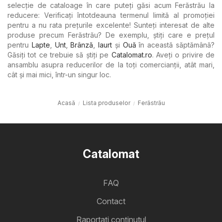
selecție de cataloage în care puteți găsi acum Ferăstrău la
reducere: Verificați întotdeauna termenul limită al promoției
pentru a nu rata prețurile excelente! Sunteți interesat de alte
produse precum Ferăstrău? De exemplu, știți care e prețul
pentru
Lapte
,
Unt
,
Brânză
,
Iaurt
şi
Ouă
în această săptămână?
Găsiți tot ce trebuie să știți pe
Catalomat.ro
. Aveți o privire de
ansamblu asupra reducerilor de la toți comercianții, atât mari,
cât și mai mici, într-un singur loc.
Acasă
Lista produselor
Ferăstrău
Catalomat
FAQ
Contact
Raportați conținutul