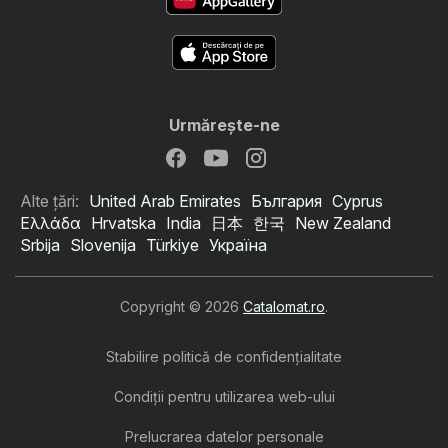
Urmăreşte-ne
Alte țări:
United Arab Emirates
България
Cyprus
Ελλάδα
Hrvatska
India
日本
한국
New Zealand
Srbija
Slovenija
Türkiye
Україна
Copyright © 2026
Catalomat.ro
.
Stabilire politică de confidenţialitate
Condiţii pentru utilizarea web-ului
Prelucrarea datelor personale