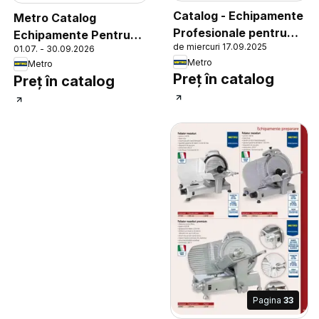
Catalog - Echipamente
Metro Catalog
Profesionale pentru
Echipamente Pentru
de miercuri 17.09.2025
HoReCa
01.07. - 30.09.2026
Revânzători
Metro
Metro
Preț în catalog
Preț în catalog
Pagina
33