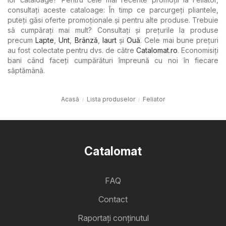
consultați aceste cataloage: În timp ce parcurgeți pliantele,
puteți găsi oferte promoționale și pentru alte produse. Trebuie
să cumpărați mai mult? Consultați și prețurile la produse
precum
Lapte
,
Unt
,
Brânză
,
Iaurt
şi
Ouă
. Cele mai bune prețuri
au fost colectate pentru dvs. de către
Catalomat.ro
. Economisiți
bani când faceți cumpărături împreună cu noi în fiecare
săptămână.
Acasă
Lista produselor
Feliator
Catalomat
FAQ
Contact
Raportați conținutul