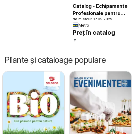
Catalog - Echipamente
Profesionale pentru
de miercuri 17.09.2025
HoReCa
Metro
Preț în catalog
Pliante și cataloage populare