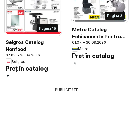
Pagina
2
Pagina
15
Metro Catalog
Echipamente Pentru
Selgros Catalog
01.07. - 30.09.2026
Horeca
Nonfood
Metro
Preț în catalog
07.08. - 20.08.2026
Selgros
Preț în catalog
PUBLICITATE