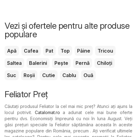
Vezi și ofertele pentru alte produse
populare
Apă
Cafea
Pat
Top
Pâine
Tricou
Saltea
Balerini
Pește
Pernă
Chiloți
Suc
Roșii
Cutie
Cablu
Ouă
Feliator Preț
Căutați produsul Feliator la cel mai mic preț? Atunci ați ajuns la
locul potrivit.
Catalomat.ro
a adunat cele mai bune oferte
pentru dvs. Economisiți împreună cu noi în luna August. Veți
găsi prețuri speciale la Feliator săptămâna aceasta în aceste
magazine populare din România, precum . Ați verificat ultimele
lor cataloage? Pentru cele mai recente promoții la Feliator,