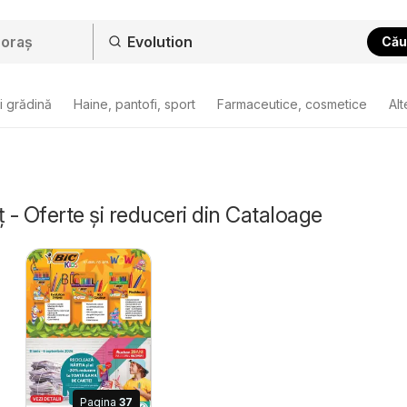
Cău
i grădină
Haine, pantofi, sport
Farmaceutice, cosmetice
Alt
ț - Oferte și reduceri din Cataloage
Pagina
37