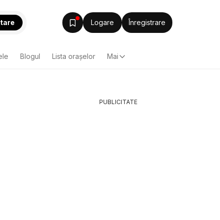
tare
Logare
Înregistrare
ele
Blogul
Lista oraşelor
Mai
PUBLICITATE