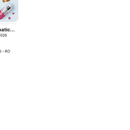
atica
2026
G - RO