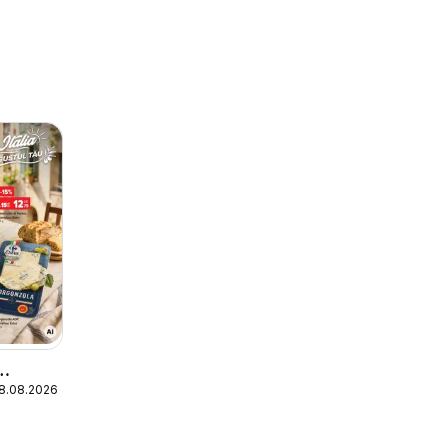
18.08.2026
ecial
ek