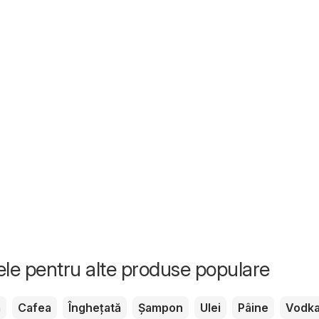
tele pentru alte produse populare
m
Cafea
Înghețată
Șampon
Ulei
Pâine
Vodk