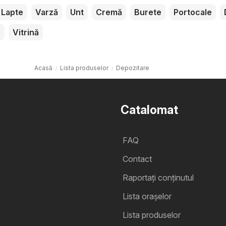
Lapte
Varză
Unt
Cremă
Burete
Portocale
e
Vitrină
Acasă
Lista produselor
Depozitare
Catalomat
FAQ
Contact
Raportați conținutul
Lista oraşelor
Lista produselor