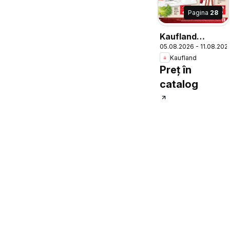
Pagina
28
Kaufland
05.08.2026 - 11.08.202
Catalog
Kaufland
Preț în
catalog