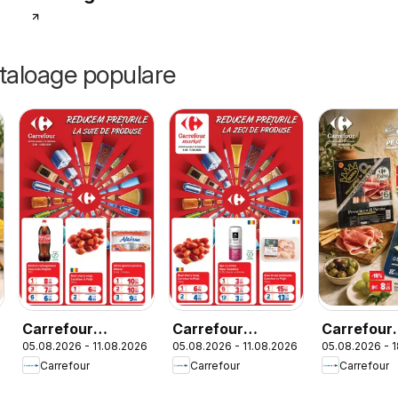
ataloage populare
Carrefour
Carrefour
Carrefour
6
05.08.2026 - 11.08.2026
05.08.2026 - 11.08.2026
05.08.2026 - 
Catalog
Catalog Market
Catalog Sp
Carrefour
Carrefour
Carrefour
Italian we