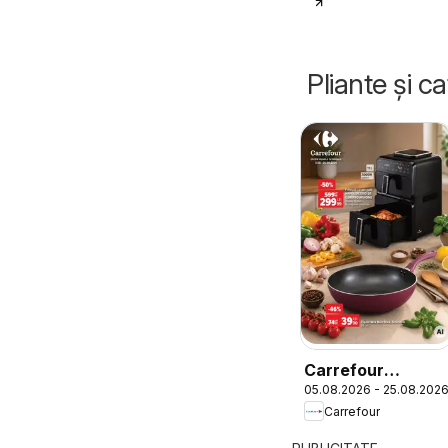
Pliante și c
Carrefour
05.08.2026 - 25.08.202
Catalog Nonfood
Carrefour