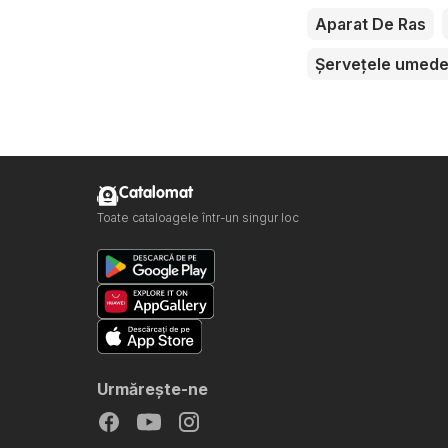
Aparat De Ras
Șervețele umed
Catalomat
Toate cataloagele într-un singur loc
Urmăreşte-ne