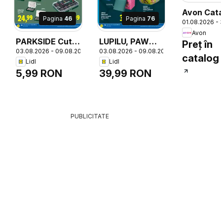
Avon Cat
Pagina
46
Pagina
76
01.08.2026 -
08 2026
Avon
PARKSIDE Cutie
LUPILU, PAW
Preț în
6
03.08.2026 - 09.08.2026
03.08.2026 - 09.08.2026
depozitare,
Patrol, Taburet
catalog
Lidl
Lidl
1/2/4 bucăți,
cu spațiu, de
5,99 RON
39,99 RON
Sarcină max.:
depozitare,
0,6 / 0,3 kg, 1
LUPILU PAW
buc. / 1 set
Patrol Taburet
cu spațiu de
PUBLICITATE
depozitare 30 x
30 x 30 cm 20 L
1 buc.