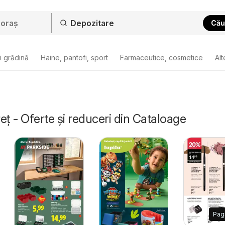
Cău
i grădină
Haine, pantofi, sport
Farmaceutice, cosmetice
Alt
eț - Oferte și reduceri din Cataloage
Pag