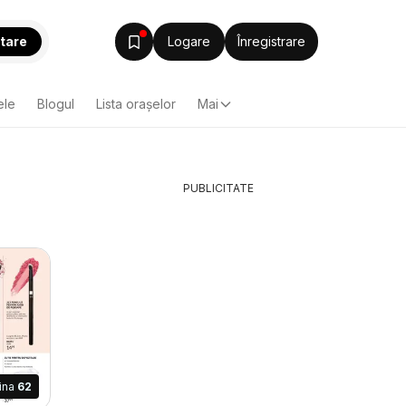
tare
Logare
Înregistrare
ele
Blogul
Lista oraşelor
Mai
PUBLICITATE
ina
62