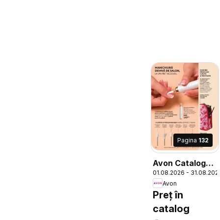
Pagina
132
Avon Catalog
01.08.2026 - 31.08.202
08 2026
Avon
Preț în
catalog