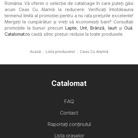
România. Vă oferim o selecție de cataloage în care puteți găsi
acum Ceas Cu Alarmă la reducere: Verificați întotdeauna
termenul limită al promoției pentru a nu rata prețurile excelente!
Mergeți la cumpărături și vreți să economisiți bani? Consultați
promoțiile la bunuri precum
Lapte
,
Unt
,
Brânză
,
Iaurt
şi
Ouă
.
Catalomat.ro
caută zilnic prețuri reduse la toate produsele.
Acasă
Lista produselor
Ceas Cu Alarmă
Catalomat
FAQ
Contact
Raportați conținutul
Lista oraşelor