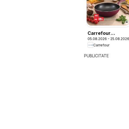
Carrefour
05.08.2026 - 25.08.202
Catalog Nonfood
Carrefour
PUBLICITATE