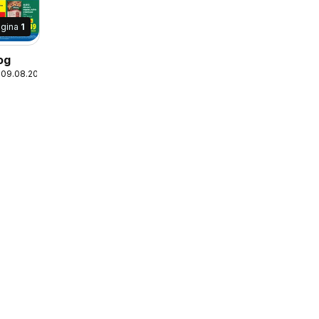
agina
1
og
 09.08.2026