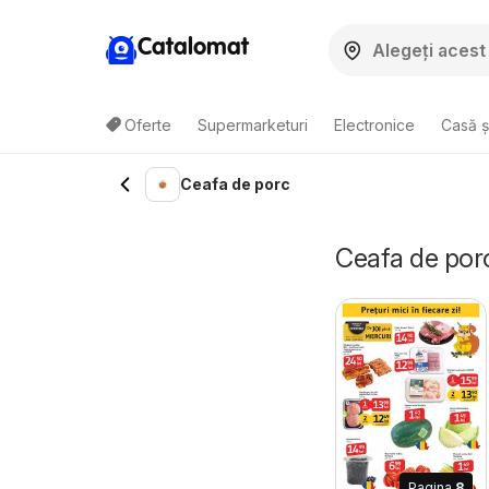
Catalomat
Oferte
Supermarketuri
Electronice
Casă ș
Ceafa de porc
Ceafa de porc
Pagina
8