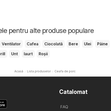
tele pentru alte produse populare
Ventilator
Cafea
Ciocolată
Bere
Ulei
Pâine
rill
Unt
Iaurt
Roșii
Acasă
Lista produselor
Ceafa de porc
Catalomat
FAQ