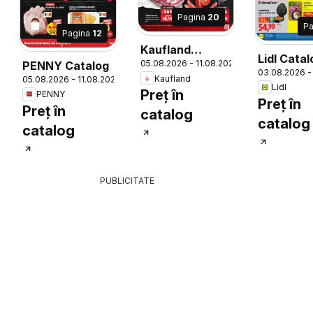
Pagina
20
P
Pagina
12
26
Kaufland
Lidl Catal
05.08.2026 - 11.08.2026
PENNY Catalog
Catalog
03.08.2026 -
Kaufland
05.08.2026 - 11.08.2026
Lidl
Preț în
PENNY
Preț în
Preț în
catalog
catalog
catalog
PUBLICITATE