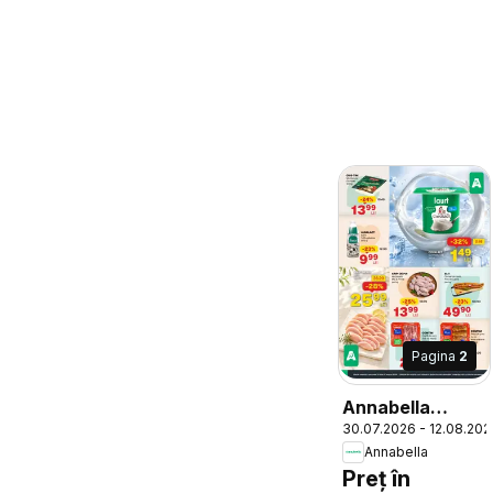
Pagina
2
Annabella
30.07.2026 - 12.08.202
Catalog
Annabella
Preț în