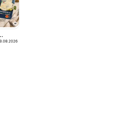
18.08.2026
ecial
ek