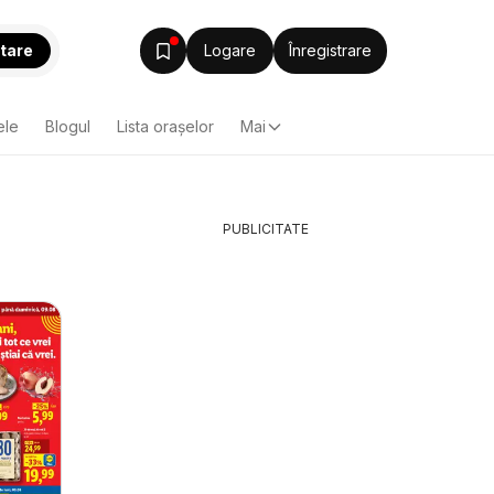
tare
Logare
Înregistrare
ele
Blogul
Lista oraşelor
Mai
PUBLICITATE