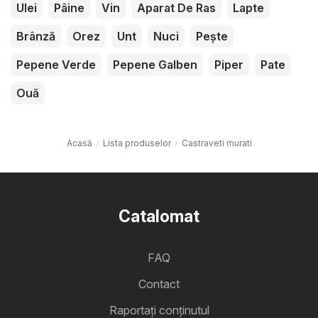
Ulei
Pâine
Vin
Aparat De Ras
Lapte
Brânză
Orez
Unt
Nuci
Pește
Pepene Verde
Pepene Galben
Piper
Pate
Ouă
Acasă
Lista produselor
Castraveti murati
Catalomat
FAQ
Contact
Raportați conținutul