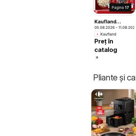
Pagina
17
Kaufland
05.08.2026 - 11.08.202
Catalog
Kaufland
Preț în
catalog
Pliante și c