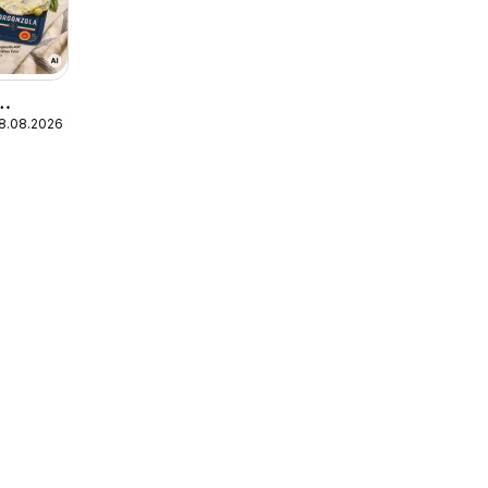
18.08.2026
ecial
ek