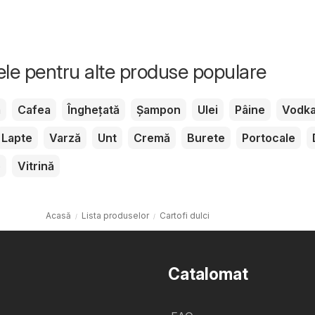
tele pentru alte produse populare
m
Cafea
Înghețată
Șampon
Ulei
Pâine
Vodk
Lapte
Varză
Unt
Cremă
Burete
Portocale
e
Vitrină
Acasă
Lista produselor
Cartofi dulci
Catalomat