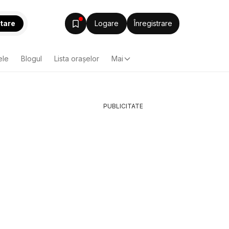
tare
Logare
Înregistrare
ele
Blogul
Lista oraşelor
Mai
PUBLICITATE