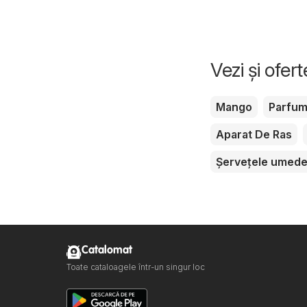
Vezi și ofer
Mango
Parfu
Aparat De Ras
Șervețele umed
Catalomat
Toate cataloagele într-un singur loc