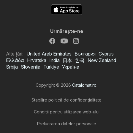
Urmăreşte-ne
Alte țări:
United Arab Emirates
България
Cyprus
Ελλάδα
Hrvatska
India
日本
한국
New Zealand
Srbija
Slovenija
Türkiye
Україна
Copyright © 2026
Catalomat.ro
.
Stabilire politică de confidenţialitate
Condiţii pentru utilizarea web-ului
Prelucrarea datelor personale