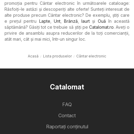
promoția pentru Cântar electronic în următoarele cataloage:
Răsfoiți-le astăzi și descoperiți alte oferte! Sunteți interesat de
alte produse precum Cântar electronic? De exemplu, știți care
e prețul pentru
Lapte
,
Unt
,
Brânză
,
Iaurt
şi
Ouă
în această
săptămână? Găsiți tot ce trebuie să știți pe
Catalomat.ro
. Aveți o
privire de ansamblu asupra reducerilor de la toți comercianții,
atât mari, cât și mai mici, într-un singur loc.
Acasă
Lista produselor
Cântar electronic
Catalomat
FAQ
Contact
Raportați conținutul