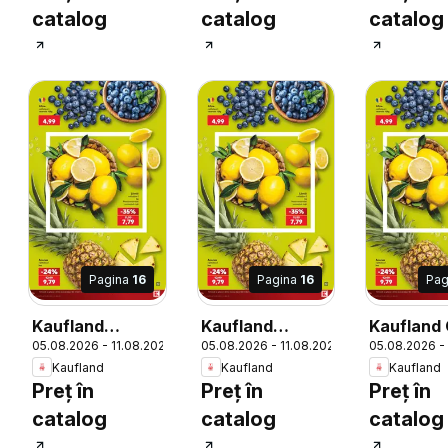
catalog
catalog
catalog
Pagina
16
Pagina
16
Pag
Kaufland
Kaufland
Kaufland 
6
05.08.2026 - 11.08.2026
05.08.2026 - 11.08.2026
05.08.2026 -
Curtea de
Codlea
Kaufland
Kaufland
Kaufland
Argeș
Preț în
Preț în
Preț în
catalog
catalog
catalog