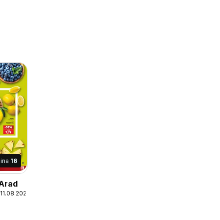
ina
16
 Arad
 11.08.2026