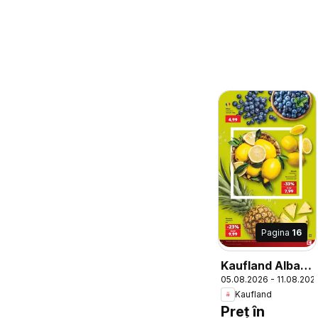
Pagina
16
Kaufland Alba
05.08.2026 - 11.08.202
Iulia
Kaufland
Preț în