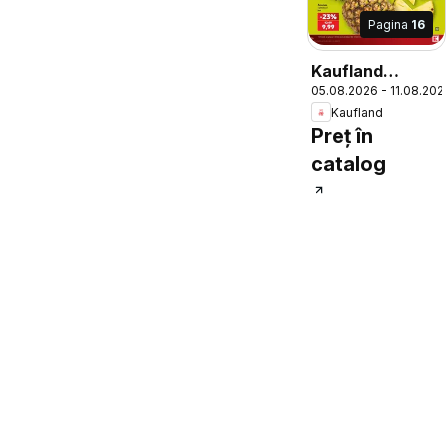
Pagina
16
Kaufland
05.08.2026 - 11.08.202
Domnesti
Kaufland
Preț în
catalog