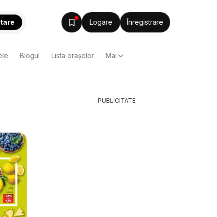
tare
Logare
Înregistrare
ele
Blogul
Lista oraşelor
Mai
PUBLICITATE