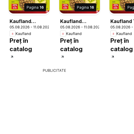
Pagina
16
Pagina
16
Pag
Kaufland
Kaufland
Kaufland
6
05.08.2026 - 11.08.2026
05.08.2026 - 11.08.2026
05.08.2026 -
Sovata
Sfântu
Jiu
Kaufland
Kaufland
Kaufland
Gheorghe
Preț în
Preț în
Preț în
catalog
catalog
catalog
PUBLICITATE