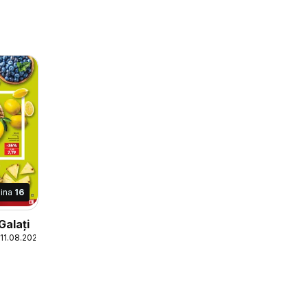
ina
16
Galați
 11.08.2026