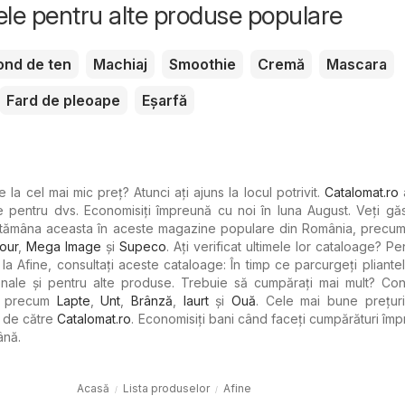
tele pentru alte produse populare
ond de ten
Machiaj
Smoothie
Cremă
Mascara
Fard de pleoape
Eșarfă
 la cel mai mic preț? Atunci ați ajuns la locul potrivit.
Catalomat.ro
 pentru dvs. Economisiți împreună cu noi în luna August. Veți găs
ăptămâna aceasta în aceste magazine populare din România, precu
our
,
Mega Image
şi
Supeco
. Ați verificat ultimele lor cataloage? Pe
la Afine, consultați aceste cataloage: În timp ce parcurgeți pliantel
nale și pentru alte produse. Trebuie să cumpărați mai mult? Cons
se precum
Lapte
,
Unt
,
Brânză
,
Iaurt
şi
Ouă
. Cele mai bune prețuri
. de către
Catalomat.ro
. Economisiți bani când faceți cumpărături îm
ână.
Acasă
Lista produselor
Afine