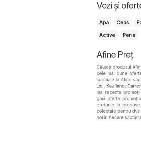
Vezi și ofer
Apă
Ceas
F
Active
Perie
Afine Preț
Căutați produsul Afine
cele mai bune oferte
speciale la Afine s
Lidl
,
Kaufland
,
Carref
mai recente promoții 
găsi oferte promoțio
prețurile la produ
colectate pentru dvs
noi în fiecare săptăm