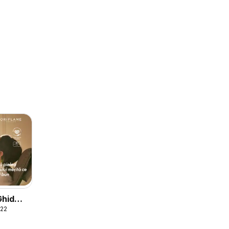
Ghid
022