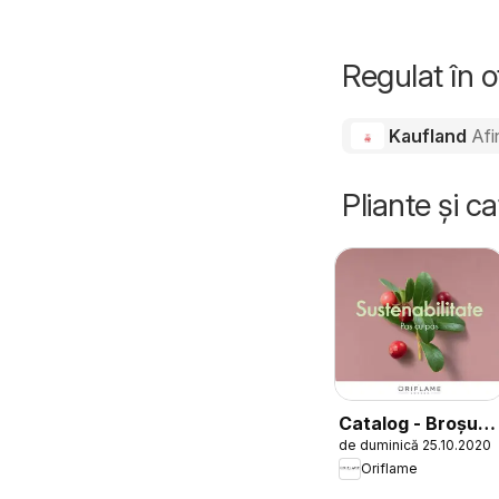
Regulat în 
Kaufland
Afi
Pliante și c
Catalog - Broșură
de duminică 25.10.2020
Sustenabilitate
Oriflame