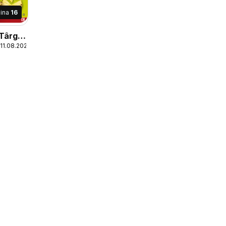
ina
16
 Târgu
 11.08.2026