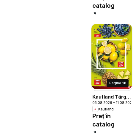
catalog
Pagina
16
Kaufland Târgu
05.08.2026 - 11.08.202
Mureș
Kaufland
Preț în
catalog