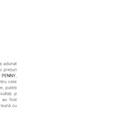
a adunat
i prețuri
m
PENNY
,
ntru cele
e, puteți
ultați și
 au fost
preună cu