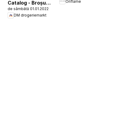
Oriflame
Catalog - Broșura
de sâmbătă 01.01.2022
despre plante și
DM drogeriemarkt
ierburi