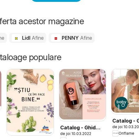
oferta acestor magazine
ne
Lidl
Afine
PENNY
Afine
ataloage populare
Catalog - 
de joi 10.03.2
Catalog - Ghid
Baby O
Oriflame
de joi 10.03.2022
Oncolour