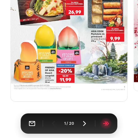
1
/
20