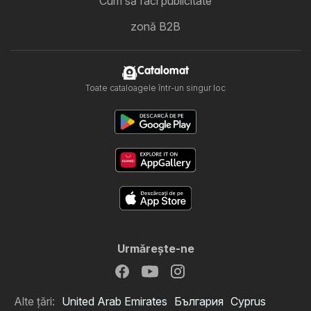
Cum să faci publicitate
zonă B2B
Catalomat
Toate cataloagele într-un singur loc
Urmăreşte-ne
Alte țări:
United Arab Emirates
България
Cyprus