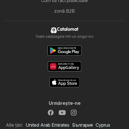
Cum să faci publicitate
zonă B2B
Catalomat
Toate cataloagele într-un singur loc
Urmăreşte-ne
Alte țări:
United Arab Emirates
България
Cyprus