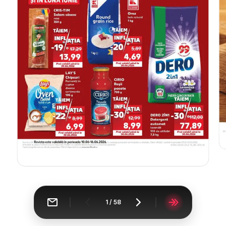
1
/
58