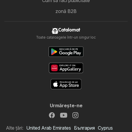
Cum să faci publicitate
zonă B2B
Catalomat
Toate cataloagele într-un singur loc
Urmăreşte-ne
Alte țări:
United Arab Emirates
България
Cyprus