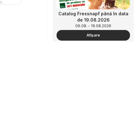
Catalog Fressnapf până în data
de 19.08.2026
06.08. - 19.08.2026
Afişare
Parteneriat
Cum să faci publicitate
zonă B2B
JYSK Catalog
04.08. - 24.08.2026
Afişare