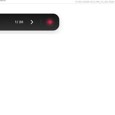
1
/
20
Acasă
Supermarketuri
Kaufland
Kaufland Viseu de Sus
Catalomat
FAQ
Contact
Raportați conținutul
Lista oraşelor
Lista produselor