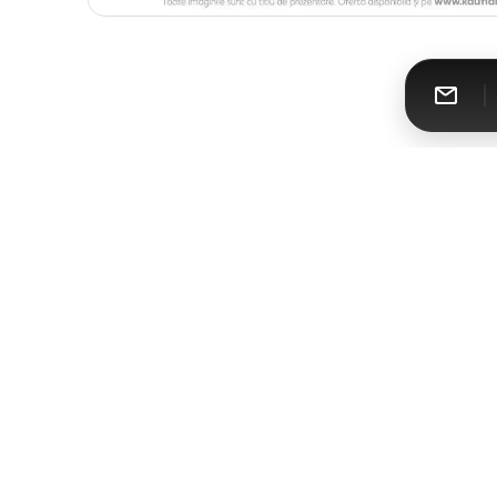
Catalomat
Toate cataloagele într-un singur loc
Urmăreşte-ne