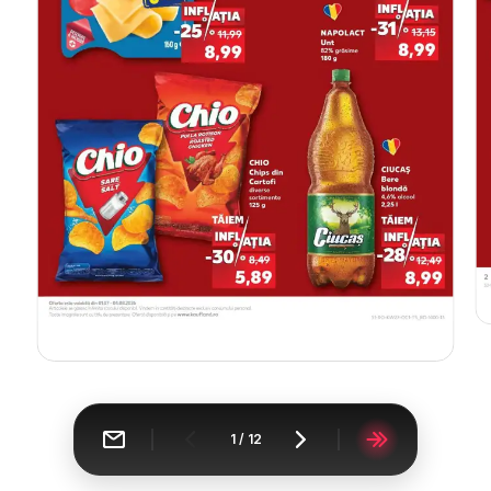
1
/
12