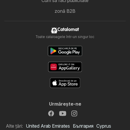
Cum să faci publicitate
zonă B2B
Catalomat
Toate cataloagele într-un singur loc
Urmăreşte-ne
Alte țări:
United Arab Emirates
България
Cyprus