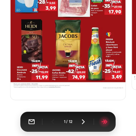
1
/
12