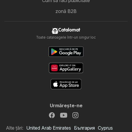
Cum să faci publicitate
zonă B2B
Catalomat
Toate cataloagele într-un singur loc
Urmăreşte-ne
Alte țări:
United Arab Emirates
България
Cyprus