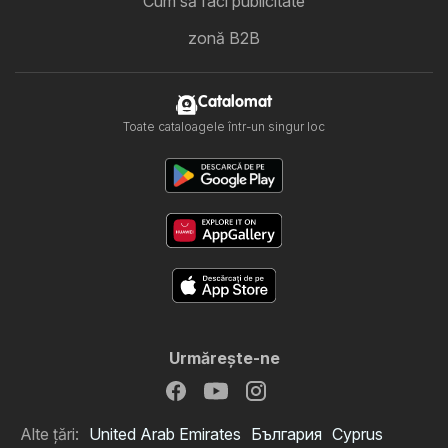
Cum să faci publicitate
zonă B2B
Catalomat
Toate cataloagele într-un singur loc
Urmăreşte-ne
Alte țări:
United Arab Emirates
България
Cyprus