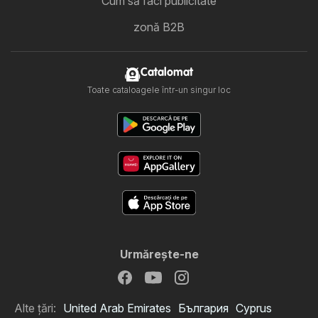
Cum să faci publicitate
zonă B2B
Catalomat
Toate cataloagele într-un singur loc
Urmăreşte-ne
Alte țări:
United Arab Emirates
България
Cyprus