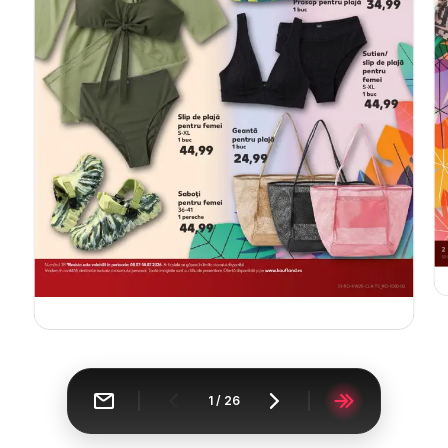
1
/
26