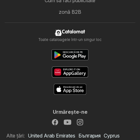
Cum să faci publicitate
zonă B2B
Catalomat
Toate cataloagele într-un singur loc
Urmăreşte-ne
Alte țări:
United Arab Emirates
България
Cyprus