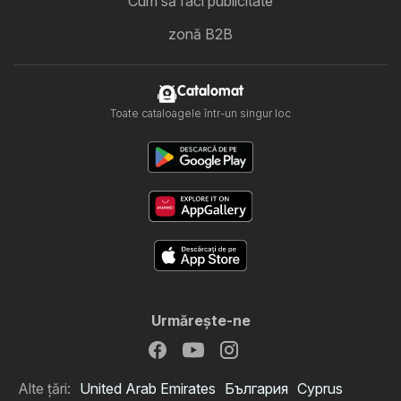
Cum să faci publicitate
zonă B2B
Catalomat
Toate cataloagele într-un singur loc
Urmăreşte-ne
Alte țări:
United Arab Emirates
България
Cyprus