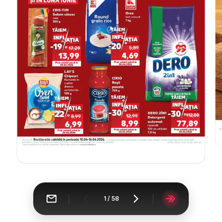
1
/
58