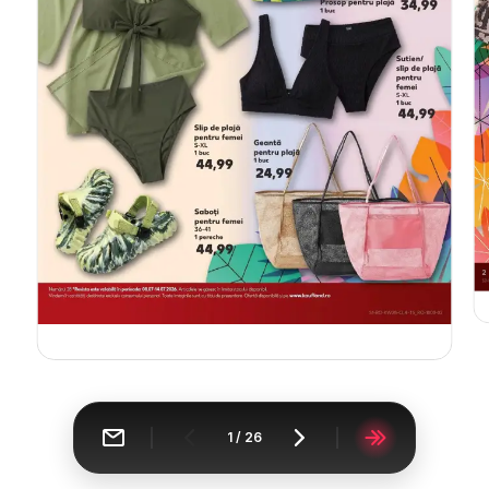
1
/
26