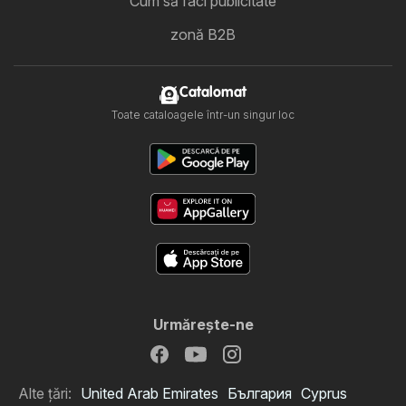
Cum să faci publicitate
zonă B2B
Catalomat
Toate cataloagele într-un singur loc
Urmăreşte-ne
Alte țări:
United Arab Emirates
България
Cyprus