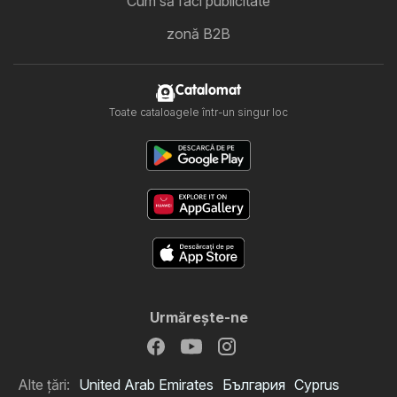
Cum să faci publicitate
zonă B2B
Catalomat
Toate cataloagele într-un singur loc
Urmăreşte-ne
Alte țări:
United Arab Emirates
България
Cyprus