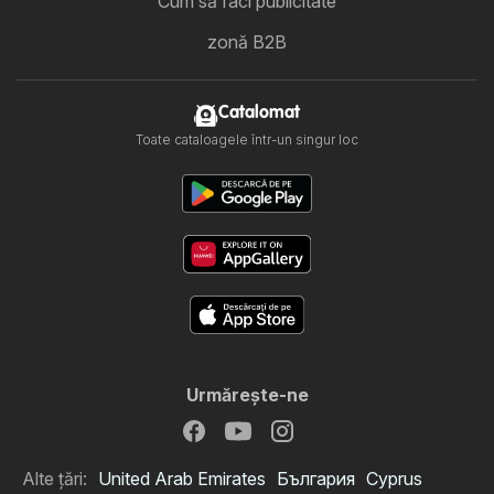
Cum să faci publicitate
zonă B2B
Catalomat
Toate cataloagele într-un singur loc
Urmăreşte-ne
Alte țări:
United Arab Emirates
България
Cyprus