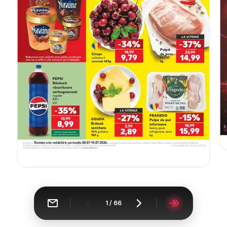
1
/
66