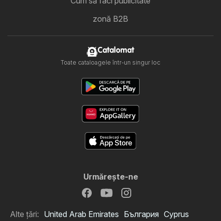
Cum să faci publicitate
zonă B2B
Catalomat
Toate cataloagele într-un singur loc
Urmăreşte-ne
Alte țări:
United Arab Emirates
България
Cyprus