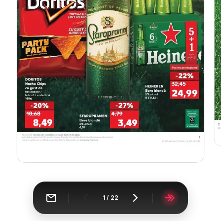
1
/
22