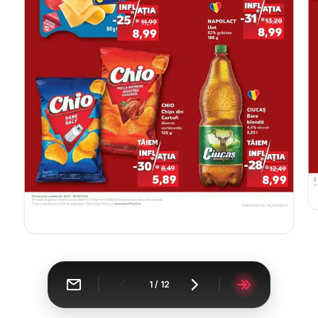
1
/
12