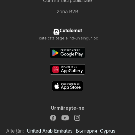
Cum să faci publicitate
zonă B2B
Catalomat
Toate cataloagele într-un singur loc
Urmăreşte-ne
Alte țări:
United Arab Emirates
България
Cyprus