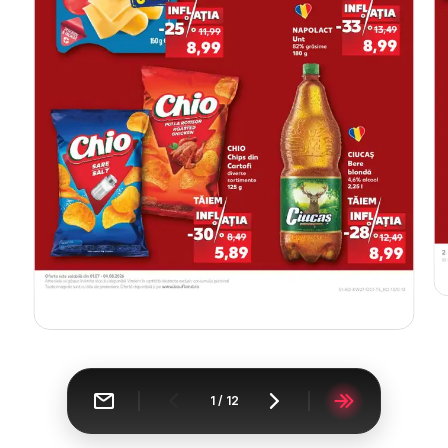
1
/
12