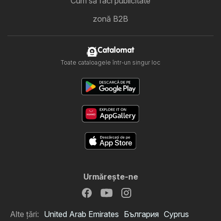
Cum să faci publicitate
zonă B2B
Catalomat
Toate cataloagele într-un singur loc
Urmăreşte-ne
Alte țări:
United Arab Emirates
България
Cyprus