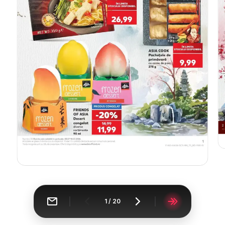
1
/
20