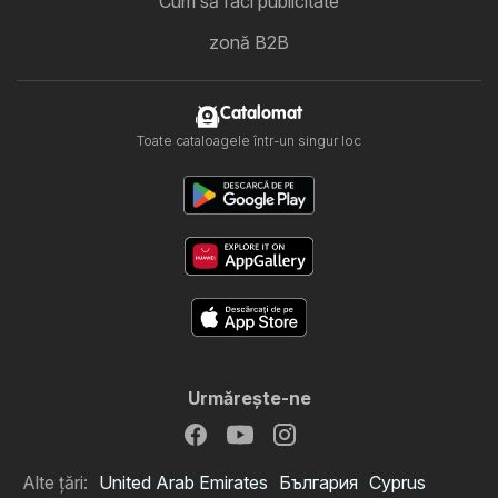
Cum să faci publicitate
zonă B2B
Catalomat
Toate cataloagele într-un singur loc
Urmăreşte-ne
Alte țări:
United Arab Emirates
България
Cyprus