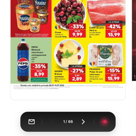
1
/
66