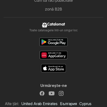
Cum să faci publicitate
zonă B2B
Catalomat
Toate cataloagele într-un singur loc
Urmăreşte-ne
Alte țări:
United Arab Emirates
България
Cyprus