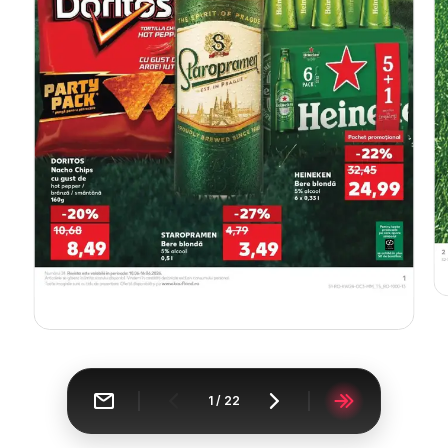
1
/
22