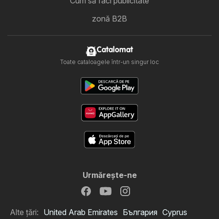
Cum să faci publicitate
zonă B2B
Catalomat
Toate cataloagele într-un singur loc
Urmăreşte-ne
Alte țări:
United Arab Emirates
България
Cyprus