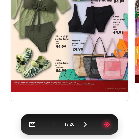
1
/
26