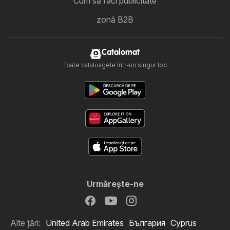
Cum să faci publicitate
zonă B2B
Catalomat
Toate cataloagele într-un singur loc
Urmăreşte-ne
Alte țări:
United Arab Emirates
България
Cyprus